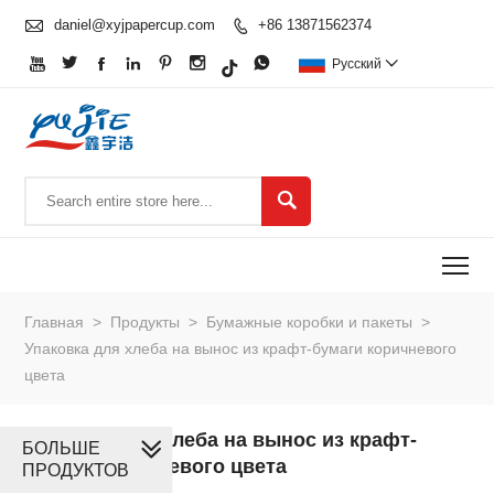

daniel@xyjpapercup.com
+86 13871562374








Pусский


To
Главная
>
Продукты
>
Бумажные коробки и пакеты
>
Упаковка для хлеба на вынос из крафт-бумаги коричневого
цвета
Упаковка для хлеба на вынос из крафт-
БОЛЬШЕ
бумаги коричневого цвета
ПРОДУКТОВ