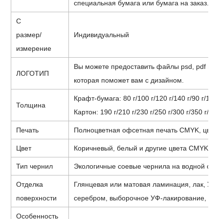
специальная бумага или бумага на заказ.
С
размер/
Индивидуальный
измерение
Вы можете предоставить файлы psd, pdf и др
ЛОГОТИП
которая поможет вам с дизайном.
Крафт-бумага: 80 г/100 г/120 г/140 г/90 г/150 
Толщина
Картон: 190 г/210 г/230 г/250 г/300 г/350 г/400
Печать
Полноцветная офсетная печать CMYK, цвет
Цвет
Коричневый, белый и другие цвета CMYK/Пан
Тип чернил
Экологичные соевые чернила на водной осн
Отделка
Глянцевая или матовая ламинация, лак, УФ
поверхности
серебром, выборочное УФ-лакирование, тисне
Особенность