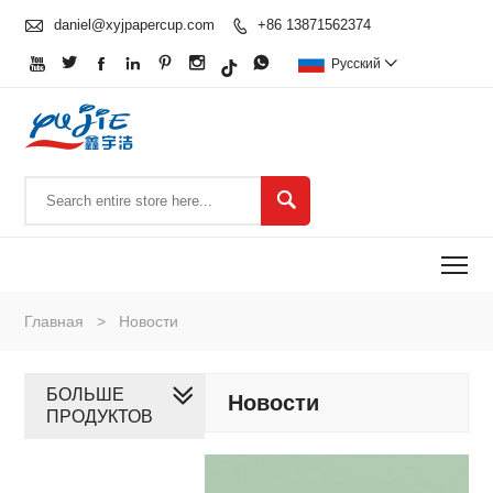

daniel@xyjpapercup.com
+86 13871562374








Pусский


To
Главная
>
Hовости
БОЛЬШЕ
Hовости
ПРОДУКТОВ