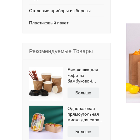
Столовые приборы из березы
Пластиковый пакет
Рекомендуемые Товары
Био-чашка для
кофе из
бамбуковой
бумаги с
двойными
Больше
стенками и
крышкой
Одноразовая
прямоугольная
миска для салата
из крафт-бумаги
с крышкой
Больше