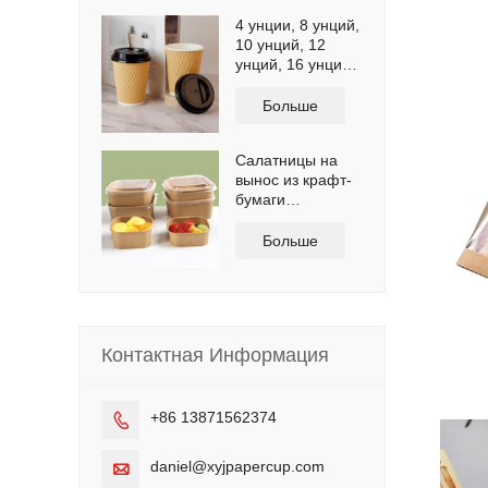
4 унции, 8 унций,
10 унций, 12
унций, 16 унций,
бумажные
стаканчики для
Больше
кофе с
волнистыми
Салатницы на
обоями,
вынос из крафт-
бумажные
бумаги
биочашки
квадратной
формы объемом
Больше
8 унций
Контактная Информация
+86 13871562374

daniel@xyjpapercup.com
