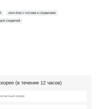
й
ланч-бокс с тостами и сэндвичами
 для сэндвичей
орее (в течение 12 часов)