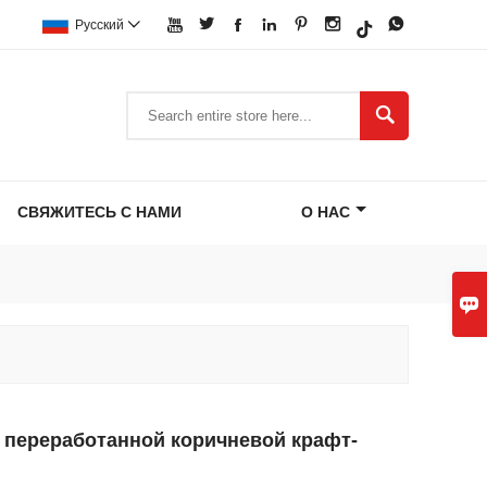







Pусский


СВЯЖИТЕСЬ С НАМИ
О НАС

 переработанной коричневой крафт-