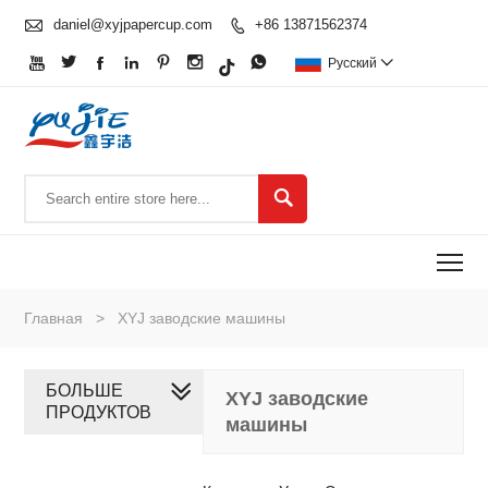

daniel@xyjpapercup.com
+86 13871562374








Pусский


To
Главная
>
XYJ заводские машины
БОЛЬШЕ
XYJ заводские
ПРОДУКТОВ
машины