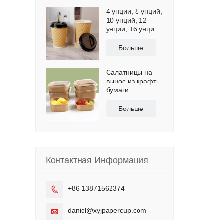
4 унции, 8 унций,
10 унций, 12
унций, 16 унций,
бумажные
стаканчики для
Больше
кофе с
волнистыми
Салатницы на
обоями,
вынос из крафт-
бумажные
бумаги
биочашки
квадратной
формы объемом
Больше
8 унций
Контактная Информация
+86 13871562374

daniel@xyjpapercup.com
