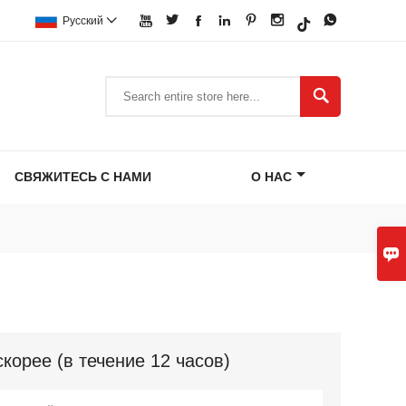







Pусский


СВЯЖИТЕСЬ С НАМИ
О НАС

орее (в течение 12 часов)