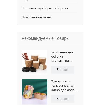
Столовые приборы из березы
Пластиковый пакет
Рекомендуемые Товары
Био-чашка для
кофе из
бамбуковой
бумаги с
двойными
Больше
стенками и
крышкой
Одноразовая
прямоугольная
миска для салата
из крафт-бумаги
с крышкой
Больше