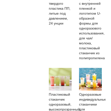
твердого
с внутренней
пластика ПП,
пленкой и
литые под
логотипом U-
давлением,
образной
24 унции
формы для
одноразового
использования,
для чая/
молока,
пластиковый
стаканчик из
полипропилена
Пластиковый
Одноразовые
стаканчик
индивидуальные
одноразовый,
стаканчики
высокопрозрачный,
для