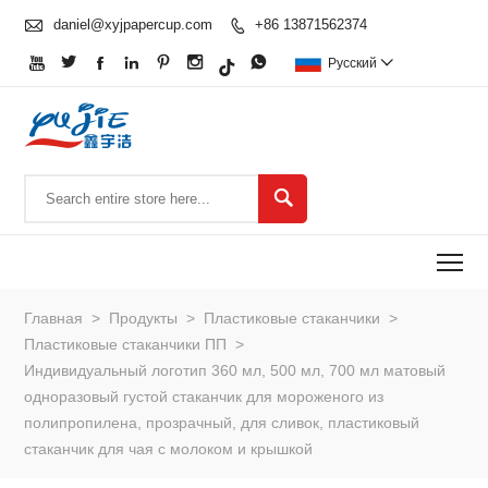

daniel@xyjpapercup.com
+86 13871562374








Pусский


To
Главная
>
Продукты
>
Пластиковые стаканчики
>
Пластиковые стаканчики ПП
>
Индивидуальный логотип 360 мл, 500 мл, 700 мл матовый
одноразовый густой стаканчик для мороженого из
полипропилена, прозрачный, для сливок, пластиковый
стаканчик для чая с молоком и крышкой