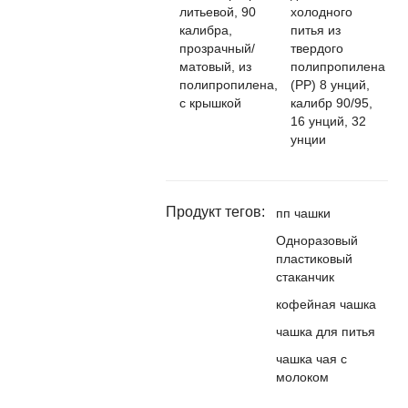
литьевой, 90
холодного
калибра,
питья из
прозрачный/
твердого
матовый, из
полипропилена
полипропилена,
(PP) 8 унций,
с крышкой
калибр 90/95,
16 унций, 32
унции
Продукт тегов:
пп чашки
Одноразовый
пластиковый
стаканчик
кофейная чашка
чашка для питья
чашка чая с
молоком