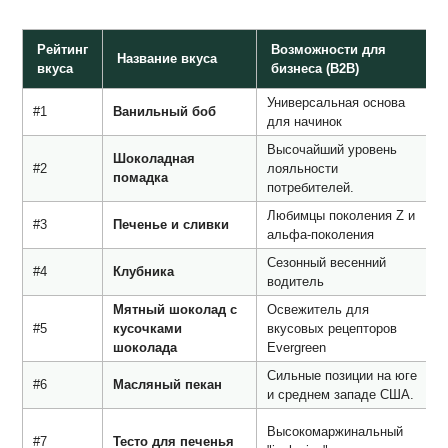
Рейтинг
Возможности для
Название вкуса
вкуса
бизнеса (B2B)
Универсальная основа
Б
#1
Ванильный боб
для начинок
с
Высочайший уровень
Д
Шоколадная
#2
лояльности
п
помадка
потребителей.
в
Любимцы поколения Z и
З
#3
Печенье и сливки
альфа-поколения
к
Сезонный весенний
Я
#4
Клубника
водитель
ц
Мятный шоколад с
Освежитель для
Ч
#5
кусочками
вкусовых рецепторов
д
шоколада
Evergreen
Сильные позиции на юге
М
#6
Масляный пекан
и среднем западе США.
б
П
Высокомаржинальный
#7
Тесто для печенья
п