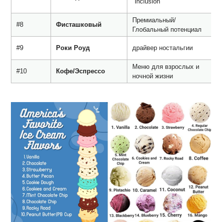
"inclusion"
2
Премиальный/
Э
#8
Фисташковый
Глобальный потенциал
к
Ж
#9
Роки Роуд
драйвер ностальгии
(
Меню для взрослых и
М
#10
Кофе/Эспрессо
ночной жизни
Э