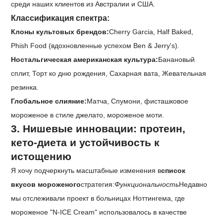
среди наших клиентов из Австралии и США.
Классификация спектра:
Клоны культовых брендов:
Cherry Garcia, Half Baked,
Phish Food (вдохновленные успехом Ben & Jerry's).
Ностальгическая американская культура:
Банановый
сплит, Торт ко дню рождения, Сахарная вата, Жевательная
резинка.
Глобальное слияние:
Матча, Спумони, фисташковое
мороженое в стиле джелато, мороженое моти.
3. Нишевые инновации: протеин,
кето-диета и устойчивость к
истощению
Я хочу подчеркнуть масштабные изменения в
список
вкусов мороженого
стратегия:
Функциональность
Недавно
мы отслеживали проект в больницах Ноттингема, где
мороженое "N-ICE Cream" использовалось в качестве