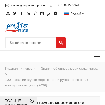

daniel@xyjpapercup.com
+86 13871562374








Pусский


To
Главная
>
новости
>
Знания об одноразовых стаканчиках
>
100 названий вкусов мороженого и руководство по их
поиску поставщиков (2026)
БОЛЬШЕ
100 названий вкусов мороженого и