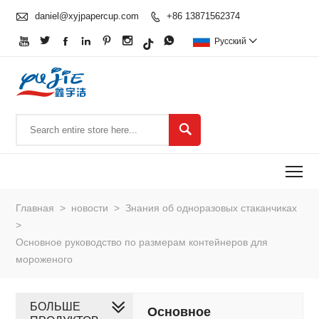

daniel@xyjpapercup.com
+86 13871562374








Pусский


To
Главная
>
новости
>
Знания об одноразовых стаканчиках
>
Основное руководство по размерам контейнеров для
мороженого
БОЛЬШЕ
Основное