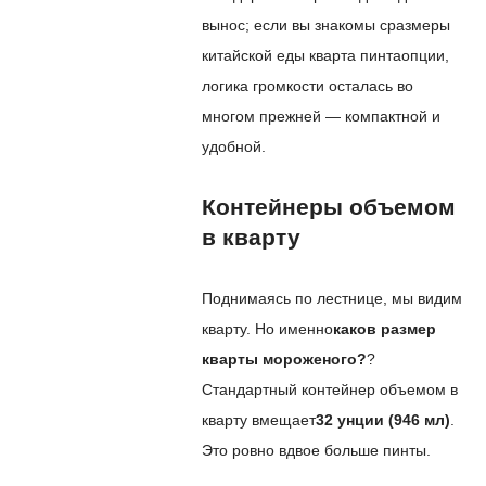
вынос; если вы знакомы с
размеры
китайской еды кварта пинта
опции,
логика громкости осталась во
многом прежней — компактной и
удобной.
Контейнеры объемом
в кварту
Поднимаясь по лестнице, мы видим
кварту. Но именно
каков размер
кварты мороженого?
?
Стандартный контейнер объемом в
кварту вмещает
32 унции (946 мл)
.
Это ровно вдвое больше пинты.